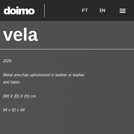
PT
EN
vela
2026
Metal armchair upholstered in leather or leather
and fabric.
(W) X (D) X (H) cm
94 x 82 x 84