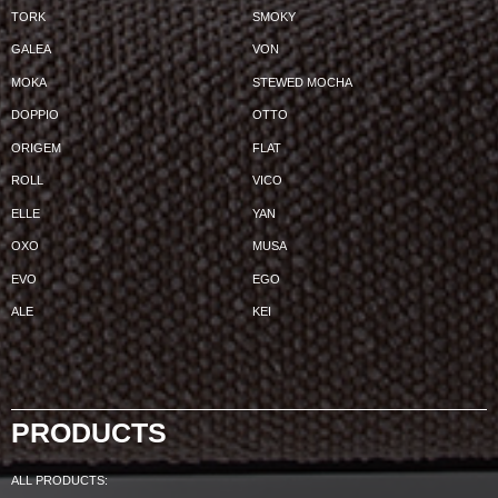
TORK
SMOKY
GALEA
VON
MOKA
STEWED MOCHA
DOPPIO
OTTO
ORIGEM
FLAT
ROLL
VICO
ELLE
YAN
OXO
MUSA
EVO
EGO
ALE
KEI
PRODUCTS
ALL PRODUCTS: