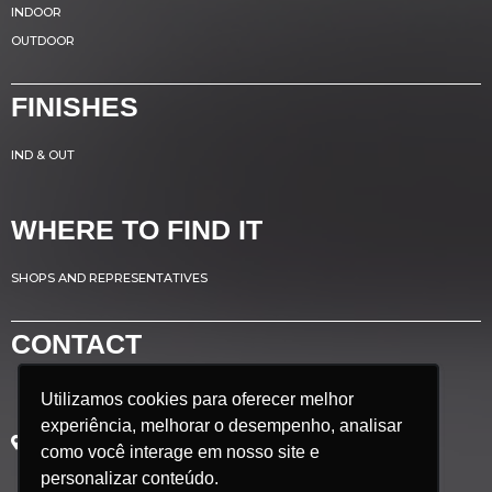
INDOOR
OUTDOOR
FINISHES
IND & OUT
WHERE TO FIND IT
SHOPS AND REPRESENTATIVES
CONTACT
Utilizamos cookies para oferecer melhor
Utilizamos cookies para oferecer melhor
Avenida Renato Azeredo, 435
experiência, melhorar o desempenho, analisar
experiência, melhorar o desempenho, analisar
Ribeirão das Neves - MG
como você interage em nosso site e
como você interage em nosso site e
Brazil
personalizar conteúdo.
personalizar conteúdo.
POSTCODE: 33.880.302