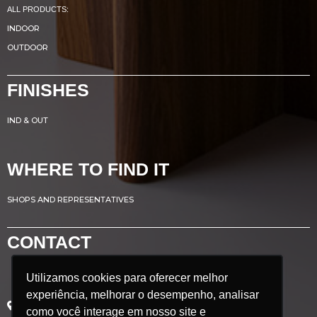
ALL PRODUCTS:
INDOOR
OUTDOOR
FINISHES
IND & OUT
WHERE TO FIND IT
SHOPS AND REPRESENTATIVES
CONTACT
Utilizamos cookies para oferecer melhor
Utilizamos cookies para oferecer melhor
Avenida Renato Azeredo, 435
experiência, melhorar o desempenho, analisar
experiência, melhorar o desempenho, analisar
Ribeirão das Neves - MG
como você interage em nosso site e
como você interage em nosso site e
Brazil