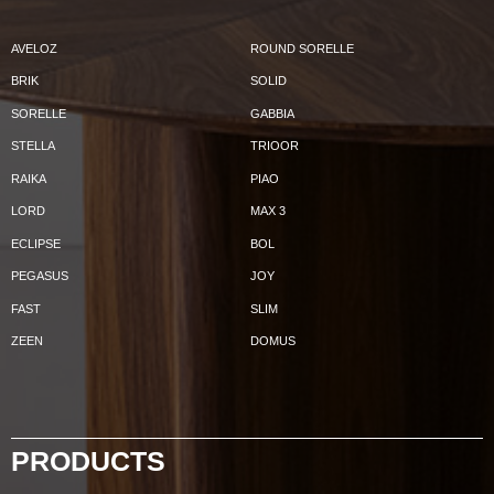
AVELOZ
ROUND SORELLE
BRIK
SOLID
SORELLE
GABBIA
STELLA
TRIOOR
RAIKA
PIAO
LORD
MAX 3
ECLIPSE
BOL
PEGASUS
JOY
FAST
SLIM
ZEEN
DOMUS
PRODUCTS