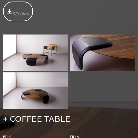
3D files
COFFEE TABLE
+
BRIK
FILLA