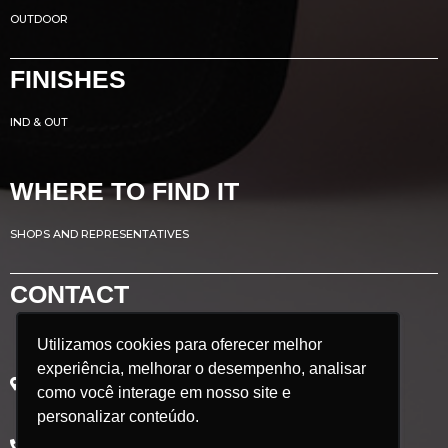
OUTDOOR
FINISHES
IND & OUT
WHERE TO FIND IT
SHOPS AND REPRESENTATIVES
CONTACT
Utilizamos cookies para oferecer melhor
Utilizamos cookies para oferecer melhor
Avenida Renato Azeredo, 435
experiência, melhorar o desempenho, analisar
experiência, melhorar o desempenho, analisar
Ribeirão das Neves - MG
como você interage em nosso site e
como você interage em nosso site e
Brazil
personalizar conteúdo.
personalizar conteúdo.
POSTCODE: 33.880.302
+55 31 3626 9350