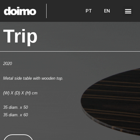
PT
EN
Trip
2020
Metal side table with wooden top.
(W) X (D) X (H) cm
35 diam. x 50
35 diam. x 60