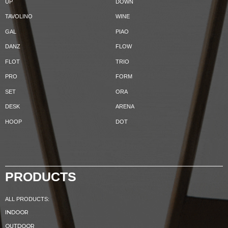
UP
DOWN
TAVOLINO
WINE
GAL
PIAO
DANZ
FLOW
FLOT
TRIO
PRO
FORM
SET
ORA
DESK
ARENA
HOOP
DOT
PRODUCTS
ALL PRODUCTS:
INDOOR
OUTDOOR