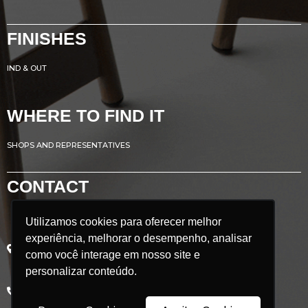
FINISHES
IND & OUT
WHERE TO FIND IT
SHOPS AND REPRESENTATIVES
CONTACT
Utilizamos cookies para oferecer melhor
Utilizamos cookies para oferecer melhor
Avenida Renato Azeredo, 435
experiência, melhorar o desempenho, analisar
experiência, melhorar o desempenho, analisar
Ribeirão das Neves - MG
como você interage em nosso site e
como você interage em nosso site e
Brazil
POSTCODE: 33.880.302
personalizar conteúdo.
personalizar conteúdo.
+55 31 3626 9350