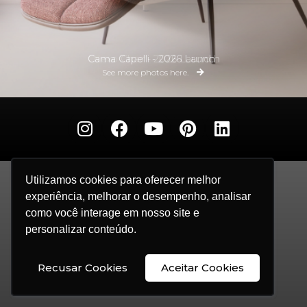
Cama Capelli - 2026 Launch
Nexo Chair - 2026 Launch
See more photos here.
See more photos here.
Utilizamos cookies para oferecer melhor
Utilizamos cookies para oferecer melhor
experiência, melhorar o desempenho, analisar
experiência, melhorar o desempenho, analisar
como você interage em nosso site e
como você interage em nosso site e
personalizar conteúdo.
personalizar conteúdo.
Recusar Cookies
Recusar Cookies
Aceitar Cookies
Aceitar Cookies