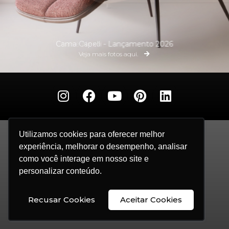
Cama Capelli - Lançamento 2026
Chaise Nexo - Lançamento 2026
Veja mais fotos aqui.
Veja mais fotos aqui.
Utilizamos cookies para oferecer melhor
Utilizamos cookies para oferecer melhor
experiência, melhorar o desempenho, analisar
experiência, melhorar o desempenho, analisar
como você interage em nosso site e
como você interage em nosso site e
personalizar conteúdo.
personalizar conteúdo.
Recusar Cookies
Recusar Cookies
Aceitar Cookies
Aceitar Cookies