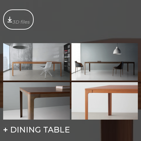
3D files
DINING TABLE
+