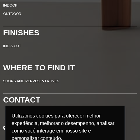
INDOOR
OUTDOOR
FINISHES
IND & OUT
WHERE TO FIND IT
SHOPS AND REPRESENTATIVES
CONTACT
Utilizamos cookies para oferecer melhor
Utilizamos cookies para oferecer melhor
Avenida Renato Azeredo, 435
experiência, melhorar o desempenho, analisar
experiência, melhorar o desempenho, analisar
Ribeirão das Neves - MG
como você interage em nosso site e
como você interage em nosso site e
Brazil
POSTCODE: 33.880.302
personalizar conteúdo.
personalizar conteúdo.