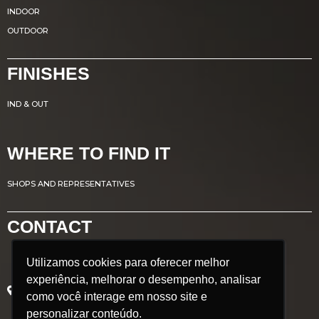
INDOOR
OUTDOOR
FINISHES
IND & OUT
WHERE TO FIND IT
SHOPS AND REPRESENTATIVES
CONTACT
Utilizamos cookies para oferecer melhor
Utilizamos cookies para oferecer melhor
Avenida Renato Azeredo, 435
experiência, melhorar o desempenho, analisar
experiência, melhorar o desempenho, analisar
Ribeirão das Neves - MG
como você interage em nosso site e
como você interage em nosso site e
Brazil
personalizar conteúdo.
personalizar conteúdo.
POSTCODE: 33.880.302