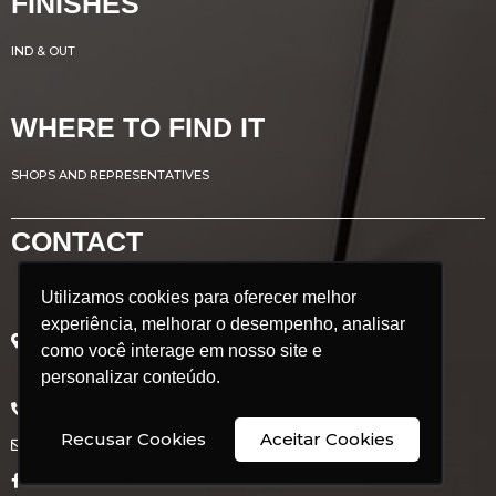
FINISHES
IND & OUT
WHERE TO FIND IT
SHOPS AND REPRESENTATIVES
CONTACT
Utilizamos cookies para oferecer melhor
Utilizamos cookies para oferecer melhor
Avenida Renato Azeredo, 435
experiência, melhorar o desempenho, analisar
experiência, melhorar o desempenho, analisar
Ribeirão das Neves - MG
como você interage em nosso site e
como você interage em nosso site e
Brazil
personalizar conteúdo.
personalizar conteúdo.
POSTCODE: 33.880.302
+55 31 3626 9350
Recusar Cookies
Recusar Cookies
Aceitar Cookies
Aceitar Cookies
comercial@doimobrasil.com.br
facebook/doimobrasil