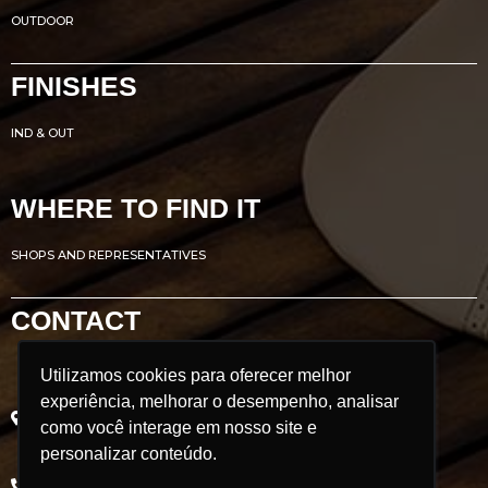
OUTDOOR
FINISHES
IND & OUT
WHERE TO FIND IT
SHOPS AND REPRESENTATIVES
CONTACT
Utilizamos cookies para oferecer melhor
Utilizamos cookies para oferecer melhor
Avenida Renato Azeredo, 435
experiência, melhorar o desempenho, analisar
experiência, melhorar o desempenho, analisar
Ribeirão das Neves - MG
como você interage em nosso site e
como você interage em nosso site e
Brazil
personalizar conteúdo.
personalizar conteúdo.
POSTCODE: 33.880.302
+55 31 3626 9350