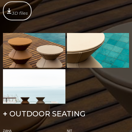
3D files
OUTDOOR SEATING
+
ZAHA
NIT