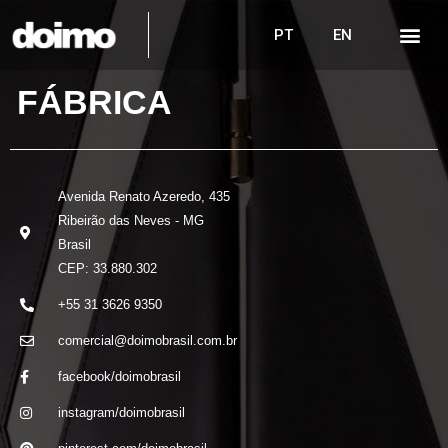
PT
EN
FÁBRICA
Avenida Renato Azeredo, 435
Ribeirão das Neves - MG
Brasil
CEP: 33.880.302
+55 31 3626 9350
comercial@doimobrasil.com.br
facebook/doimobrasil
instagram/doimobrasil