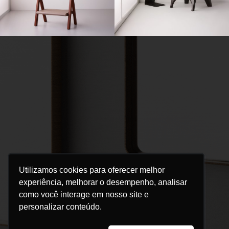
Utilizamos cookies para oferecer melhor
Utilizamos cookies para oferecer melhor
experiência, melhorar o desempenho, analisar
experiência, melhorar o desempenho, analisar
como você interage em nosso site e
como você interage em nosso site e
personalizar conteúdo.
personalizar conteúdo.