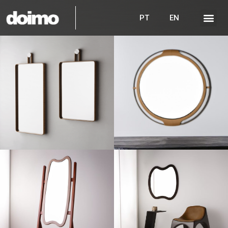
PT
EN