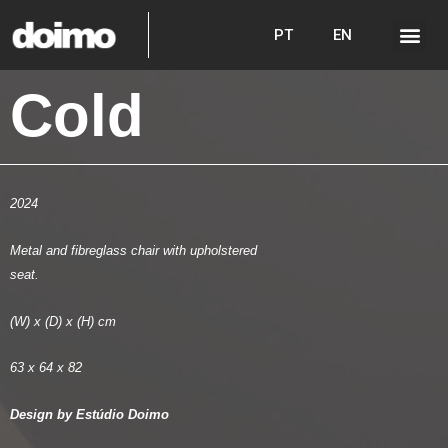
PT
EN
Cold
2024
Metal and fibreglass chair with upholstered
seat.
(W) x (D) x (H) cm
63 x 64 x 82
Design by Estúdio Doimo