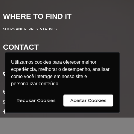
WHERE TO FIND IT
SHOPS AND REPRESENTATIVES
CONTACT
Utilizamos cookies para oferecer melhor
Utilizamos cookies para oferecer melhor
Avenida Renato Azeredo, 435
experiência, melhorar o desempenho, analisar
experiência, melhorar o desempenho, analisar
Ribeirão das Neves - MG
como você interage em nosso site e
como você interage em nosso site e
Brazil
personalizar conteúdo.
personalizar conteúdo.
POSTCODE: 33.880.302
+55 31 3626 9350
Recusar Cookies
Recusar Cookies
Aceitar Cookies
Aceitar Cookies
comercial@doimobrasil.com.br
facebook/doimobrasil