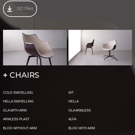
3D files
CHAIRS
+
COLD SWIVELLING
NIT
HELLA SWIVELLING
HELLA
OLA WITH ARM
OLA ARMLESS
ARMLESS PLAST
ALFA
BLOO WITHOUT ARM
BLOO WITH ARM