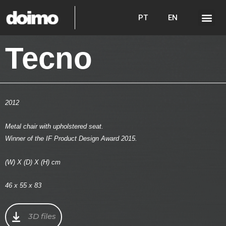
PT
EN
Tecno
2012
Metal chair with upholstered seat.
Winner of the IF Product Design Award 2015.
(W) X (D) X (H) cm
46 x 55 x 83
3D files