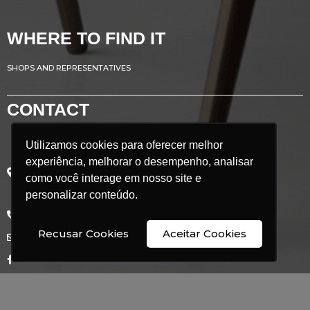
WHERE TO FIND IT
SHOPS AND REPRESENTATIVES
CONTACT
Utilizamos cookies para oferecer melhor
Utilizamos cookies para oferecer melhor
Avenida Renato Azeredo, 435
experiência, melhorar o desempenho, analisar
experiência, melhorar o desempenho, analisar
Ribeirão das Neves - MG
como você interage em nosso site e
como você interage em nosso site e
Brazil
POSTCODE: 33.880.302
personalizar conteúdo.
personalizar conteúdo.
+55 31 3626 9350
Recusar Cookies
Recusar Cookies
Aceitar Cookies
Aceitar Cookies
comercial@doimobrasil.com.br
facebook/doimobrasil