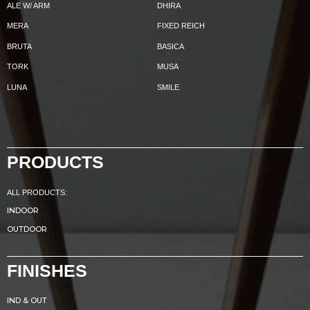
ALE W/ ARM
DHIRA
MERA
FIXED REICH
BRUTA
BASICA
TORK
MUSA
LUNA
SMILE
PRODUCTS
ALL PRODUCTS:
INDOOR
OUTDOOR
FINISHES
IND & OUT