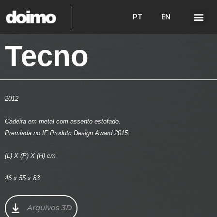
PT
EN
Tecno
2012
Cadeira em metal com assento estofado.
Premiada no IF Produtc Design Award 2015.
(L) X (P) X (H) cm
46 x 55 x 83
Arquivos 3D