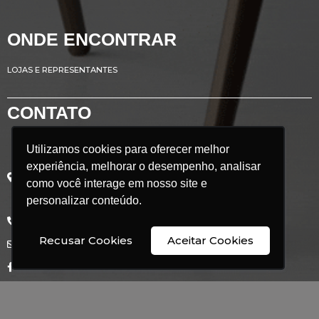
ONDE ENCONTRAR
LOJAS E REPRESENTANTES
CONTATO
Utilizamos cookies para oferecer melhor
Utilizamos cookies para oferecer melhor
Avenida Renato Azeredo, 435
experiência, melhorar o desempenho, analisar
experiência, melhorar o desempenho, analisar
Ribeirão das Neves - MG
como você interage em nosso site e
como você interage em nosso site e
Brasil
CEP: 33.880.302
personalizar conteúdo.
personalizar conteúdo.
+55 31 3626 9350
Recusar Cookies
Recusar Cookies
Aceitar Cookies
Aceitar Cookies
comercial@doimobrasil.com.br
facebook/doimobrasil