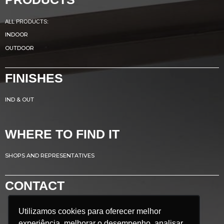
ALL PRODUCTS:
INDOOR
OUTDOOR
FINISHES
IND & OUT
WHERE TO FIND IT
SHOPS AND REPRESENTATIVES
CONTACT
Utilizamos cookies para oferecer melhor
Utilizamos cookies para oferecer melhor
Avenida Renato Azeredo, 435
experiência, melhorar o desempenho, analisar
experiência, melhorar o desempenho, analisar