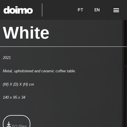
PT
EN
White
2021
Metal, upholstered and ceramic coffee table.
(W) X (D) X (H) cm
140 x 95 x 34
3D files