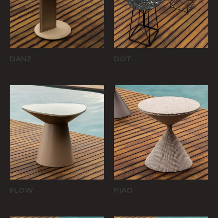
DANZ
DOT
FLOW
PIAO