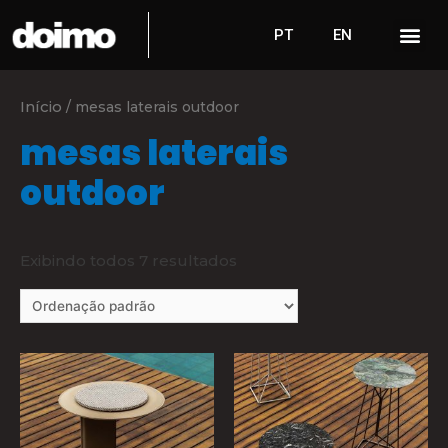
PT
EN
Início
/ mesas laterais outdoor
mesas laterais
outdoor
Exibindo todos 7 resultados