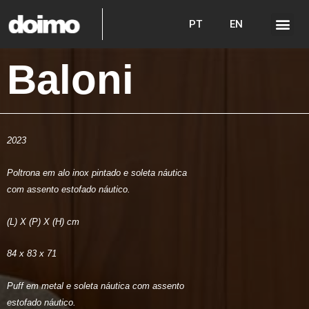
PT
EN
Baloni
2023
Poltrona em alo inox pintado e soleta náutica
com assento estofado náutico.
(L) X (P) X (H) cm
84 x 83 x 71
Puff em metal e soleta náutica com assento
estofado náutico.