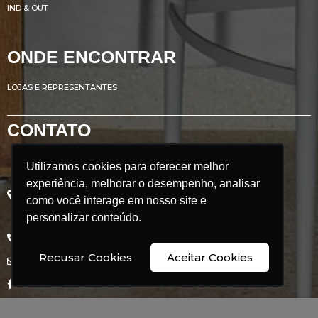
IND & OUT
ONDE ENCONTRAR
LOJAS E REPRESENTANTES
CONTATO
Utilizamos cookies para oferecer melhor
Utilizamos cookies para oferecer melhor
Avenida Renato Azeredo, 435
experiência, melhorar o desempenho, analisar
experiência, melhorar o desempenho, analisar
Ribeirão das Neves - MG
como você interage em nosso site e
como você interage em nosso site e
Brasil
CEP: 33.880.302
personalizar conteúdo.
personalizar conteúdo.
+55 31 3626 9350
Recusar Cookies
Recusar Cookies
Aceitar Cookies
Aceitar Cookies
comercial@doimobrasil.com.br
facebook/doimobrasil