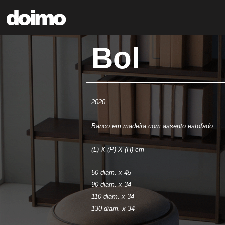
Bol
2020
Banco em madeira com assento estofado.
(L) X (P) X (H) cm
50 diam. x 45
90 diam. x 34
110 diam. x 34
130 diam. x 34