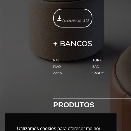
Arquivos 3D
BANCOS
+
RAJI
TORK
PIAO
ZAG
ZAHA
CANOE
PRODUTOS
TODOS OS PRODUTOS:
Utilizamos cookies para oferecer melhor
Utilizamos cookies para oferecer melhor