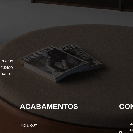
CIRCUS
FUXICO
HATCH
ACABAMENTOS
CO
A
IND & OUT
R