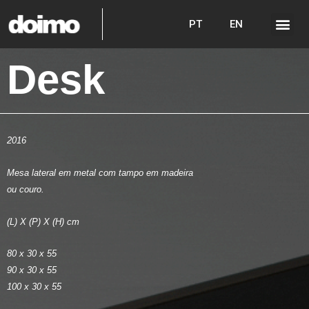
PT
EN
Desk
2016
Mesa lateral em metal com tampo em madeira
ou couro.
(L) X (P) X (H) cm
80 x 30 x 55
90 x 30 x 55
100 x 30 x 55