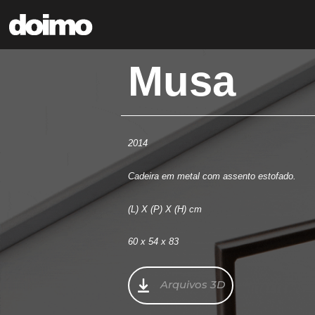
Musa
2014
Cadeira em metal com assento estofado.
(L) X (P) X (H) cm
60 x 54 x 83
Arquivos 3D