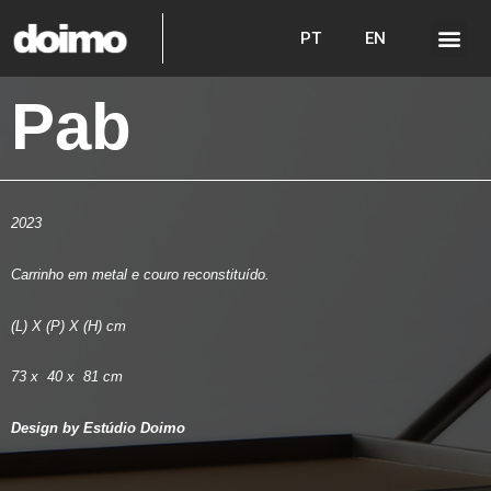
PT
EN
Pab
2023
Carrinho em metal e couro reconstituído.
(L) X (P) X (H) cm
73 x 40 x 81 cm
Design by Estúdio Doimo