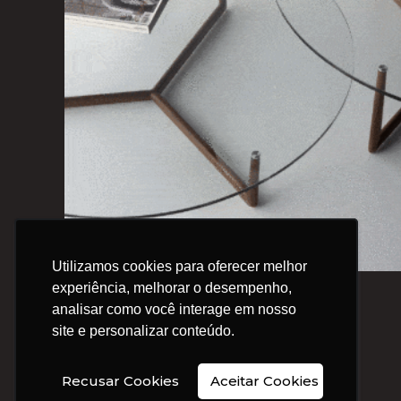
Utilizamos cookies para oferecer melhor
Utilizamos cookies para oferecer melhor
experiência, melhorar o desempenho,
experiência, melhorar o desempenho,
FORM
analisar como você interage em nosso
analisar como você interage em nosso
site e personalizar conteúdo.
site e personalizar conteúdo.
1
2
→
Recusar Cookies
Recusar Cookies
Aceitar Cookies
Aceitar Cookies