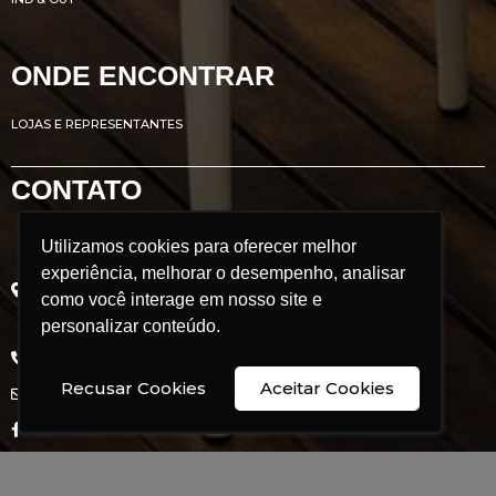
ONDE ENCONTRAR
LOJAS E REPRESENTANTES
CONTATO
Utilizamos cookies para oferecer melhor
Utilizamos cookies para oferecer melhor
Avenida Renato Azeredo, 435
experiência, melhorar o desempenho, analisar
experiência, melhorar o desempenho, analisar
Ribeirão das Neves - MG
como você interage em nosso site e
como você interage em nosso site e
Brasil
personalizar conteúdo.
personalizar conteúdo.
CEP: 33.880.302
+55 31 3626 9350
Recusar Cookies
Recusar Cookies
Aceitar Cookies
Aceitar Cookies
comercial@doimobrasil.com.br
facebook/doimobrasil