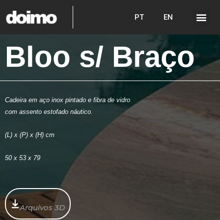
PT
EN
Bloo s/ Braço
Cadeira em aço inox pintado e fibra de vidro
com assento estofado náutico.
(L) x (P) x (H) cm
50 x 53 x 79
Arquivos 3D