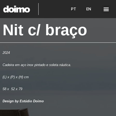
PT
EN
Nit c/ braço
2024
Cadeira em aço inox pintado e soleta náutica.
(L) x (P) x (H) cm
58 x 52 x 79
Design by Estúdio Doimo