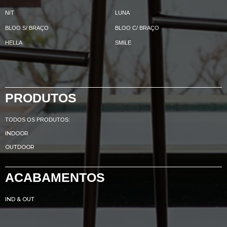
NIT
LUNA
BLOO S/ BRAÇO
BLOO C/ BRAÇO
HELLA
SMILE
PRODUTOS
TODOS OS PRODUTOS:
INDOOR
OUTDOOR
ACABAMENTOS
IND & OUT