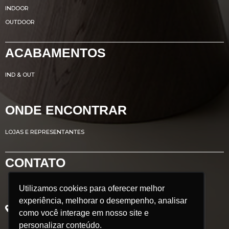
INDOOR
OUTDOOR
ACABAMENTOS
IND & OUT
ONDE ENCONTRAR
LOJAS E REPRESENTANTES
CONTATO
Utilizamos cookies para oferecer melhor
Utilizamos cookies para oferecer melhor
Avenida Renato Azeredo, 435
experiência, melhorar o desempenho, analisar
experiência, melhorar o desempenho, analisar
Ribeirão das Neves - MG
como você interage em nosso site e
como você interage em nosso site e
Brasil
personalizar conteúdo.
personalizar conteúdo.
CEP: 33.880.302