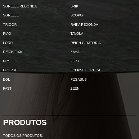
SORELLE REDONDA
BRIK
SORELLE
SCOPO
TRIOOR
RAIKA REDONDA
PIAO
TAVOLA
LORD
REICH GIRATÓRIA
REICH FIXA
ZAHA
FLY
FLOT
ECLIPSE
ECLIPSE ELIPTICA
BOL
PEGASUS
FAST
ZEEN
PRODUTOS
TODOS OS PRODUTOS: