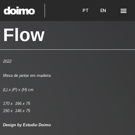
PT
EN
Flow
2022
Mesa de jantar em madeira.
(L) x (P) x (H) cm
170 x 166 x 75
150 x 146 x 75
Design by Estudio Doimo