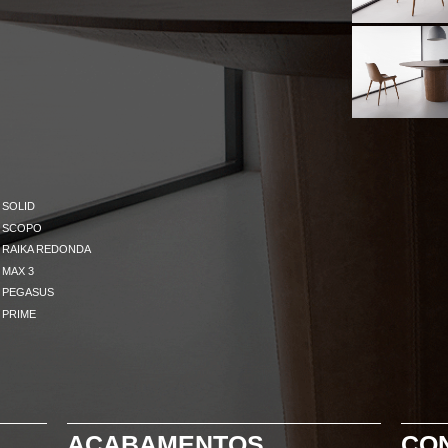
SOLID
SCOPO
RAIKA REDONDA
MAX 3
PEGASUS
PRIME
ACABAMENTOS
CO