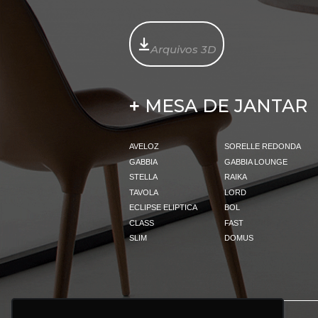
Arquivos 3D
MESA DE JANTAR
+
AVELOZ
SORELLE REDONDA
GABBIA
GABBIA LOUNGE
STELLA
RAIKA
TAVOLA
LORD
ECLIPSE ELIPTICA
BOL
CLASS
FAST
SLIM
DOMUS
PRODUTOS