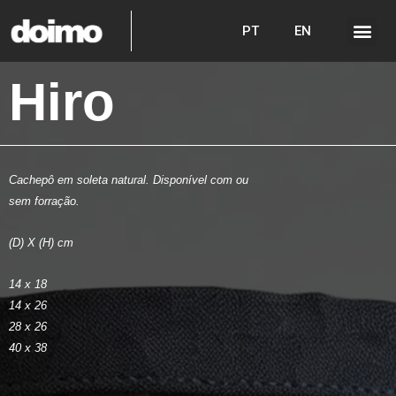
PT
EN
Hiro
Cachepô em soleta natural. Disponível com ou
sem forração.
(D) X (H) cm
14 x 18
14 x 26
28 x 26
40 x 38