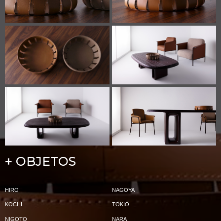
OBJETOS
+
HIRO
NAGOYA
KOCHI
TOKIO
NIGOTO
NARA