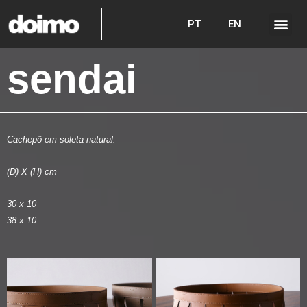
PT
EN
sendai
Cachepô em soleta natural.
(D) X (H) cm
30 x 10
38 x 10