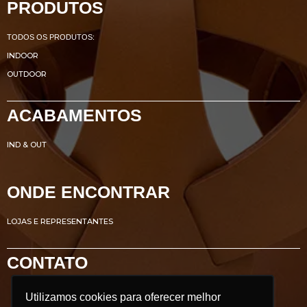
PRODUTOS
TODOS OS PRODUTOS:
INDOOR
OUTDOOR
ACABAMENTOS
IND & OUT
ONDE ENCONTRAR
LOJAS E REPRESENTANTES
CONTATO
Utilizamos cookies para oferecer melhor
Utilizamos cookies para oferecer melhor
Avenida Renato Azeredo, 435