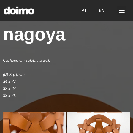
PT
EN
nagoya
Cachepô em soleta natural.
(D) X (H) cm
34 x 27
32 x 34
33 x 45